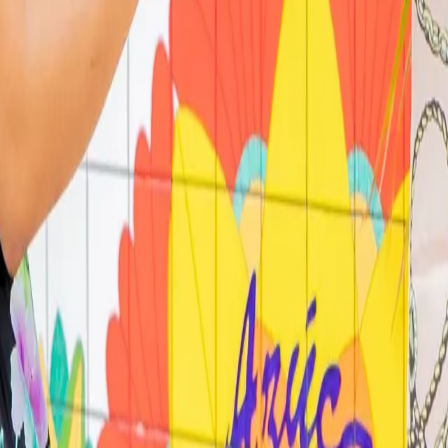
tine en Europe
lanifier vos sorties à l'avance, notre
plateforme de soirées danse en Eu
e à jour en continu.
nement bachata à Madrid, la carte vous donne une vue d'ensemble immédi
rées danse classées par région, avec les informations pratiques : adresse
à Paris ?
 en rotation libre. Les danseurs changent régulièrement de partenaire t
?
oirées les plus fréquentées. Cependant, le jeudi et le dimanche offrent a